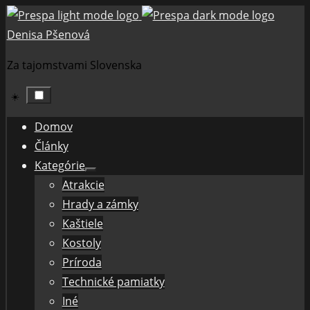
Skip
to
Denisa Pšenová
content
Za tajomstvami Slovenska
☀️
Domov
Články
Kategórie
Show
Atrakcie
sub
menu
Hrady a zámky
Kaštiele
Kostoly
Príroda
Technické pamiatky
Iné