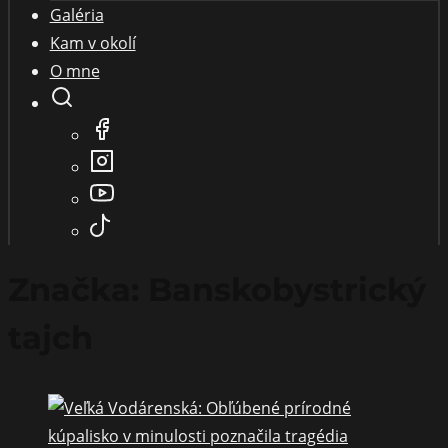
Galéria
Kam v okolí
O mne
Značka:
Banskobystrický
tajch