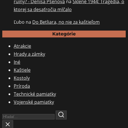
ruiny? - Denisa Pšenová
na
Sklené 1944: Tragédia, o
ktorej sa desaťročia mlčalo
Ľubo
na
Do Betliara, no nie za kaštieľom
Kategórie
Atrakcie
Hrady a zámky
Iné
Kaštiele
Kostoly
Príroda
Technické pamiatky
Vojenské pamiatky
Search
Here...