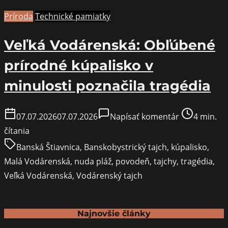
Príroda
Technické pamiatky
Veľká Vodárenská: Obľúbené
prírodné kúpalisko v
minulosti poznačila tragédia
on
Post
07.07.2026
07.07.2026
Napísať komentár
4 min.
Veľká
read
čítania
Vodárenská:
time
Banská Štiavnica
,
Banskobystrický tajch
,
kúpalisko
,
Obľúbené
Malá Vodárenská
,
nuda pláž
,
povodeň
,
tajchy
,
tragédia
,
prírodné
Veľká Vodárenská
,
Vodárenský tajch
kúpalisko
v
minulosti
Najnovšie články