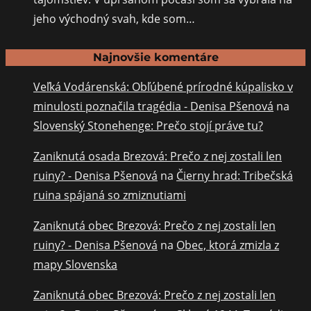
jeho východný svah, kde som…
Najnovšie komentáre
Veľká Vodárenská: Obľúbené prírodné kúpalisko v
minulosti poznačila tragédia - Denisa Pšenová
na
Slovenský Stonehenge: Prečo stojí práve tu?
Zaniknutá osada Brezová: Prečo z nej zostali len
ruiny? - Denisa Pšenová
na
Čierny hrad: Tribečská
ruina spájaná so zmiznutiami
Zaniknutá obec Brezová: Prečo z nej zostali len
ruiny? - Denisa Pšenová
na
Obec, ktorá zmizla z
mapy Slovenska
Zaniknutá obec Brezová: Prečo z nej zostali len