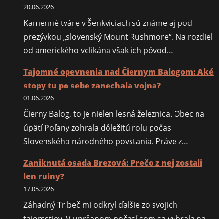
20.06.2026
Kamenné tváre v Šenkviciach sú známe aj pod
prezývkou „slovenský Mount Rushmore“. Na rozdiel
od amerického velikána však ich pôvod…
Tajomné opevnenia nad Čiernym Balogom: Aké
stopy tu po sebe zanechala vojna?
01.06.2026
Čierny Balog, to je nielen lesná železnica. Obec na
úpätí Poľany zohrala dôležitú rolu počas
Slovenského národného povstania. Práve z…
Zaniknutá osada Brezová: Prečo z nej zostali
len ruiny?
17.05.2026
Záhadný Tribeč mi odkryl ďalšie zo svojich
tajomstiev. V upršanom počasí som sa vybrala na