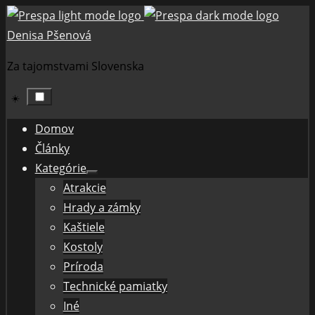
Skip
to
Denisa Pšenová
content
Za tajomstvami Slovenska
☀️
Domov
Články
Kategórie
Show
Atrakcie
sub
menu
Hrady a zámky
Kaštiele
Kostoly
Príroda
Technické pamiatky
Iné