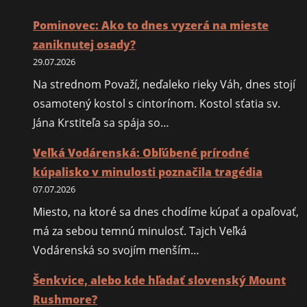
poznačila
tragédia
Pominovec: Ako to dnes vyzerá na mieste
zaniknutej osady?
29.07.2026
Na strednom Považí, neďaleko rieky Váh, dnes stojí
osamotený kostol s cintorínom. Kostol sťatia sv.
Jána Krstiteľa sa spája so…
Veľká Vodárenská: Obľúbené prírodné
kúpalisko v minulosti poznačila tragédia
07.07.2026
Miesto, na ktoré sa dnes chodíme kúpať a opaľovať,
má za sebou temnú minulosť. Tajch Veľká
Vodárenská so svojím menším…
Šenkvice, alebo kde hľadať slovenský Mount
Rushmore?