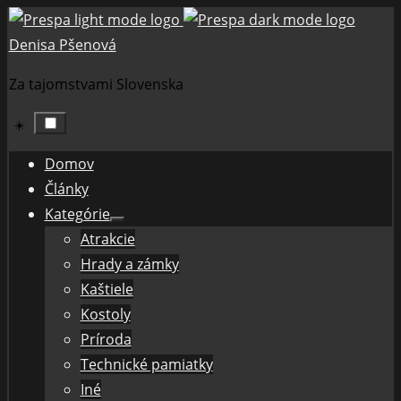
Skip
to
Denisa Pšenová
content
Za tajomstvami Slovenska
☀️
Domov
Články
Kategórie
Show
Atrakcie
sub
menu
Hrady a zámky
Kaštiele
Kostoly
Príroda
Technické pamiatky
Iné