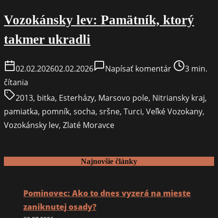
Vozokánsky lev: Pamätník, ktorý
takmer ukradli
on
Post
02.02.2026
02.02.2026
Napísať komentár
3 min.
Vozokánsky
read
čítania
lev:
time
2013
,
bitka
,
Esterházy
,
Marsovo pole
,
Nitriansky kraj
,
Pamätník,
pamiatka
,
pomník
,
socha
,
sršne
,
Turci
,
Veľké Vozokany
,
ktorý
Vozokánsky lev
,
Zlaté Moravce
takmer
ukradli
Najnovšie články
Pominovec: Ako to dnes vyzerá na mieste
zaniknutej osady?