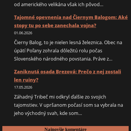
od amerického velikána však ich pôvod…
Tajomné opevnenia nad Čiernym Balogom: Aké
stopy tu po sebe zanechala vojna?
01.06.2026
Čierny Balog, to je nielen lesná železnica. Obec na
úpätí Poľany zohrala dôležitú rolu počas
Slovenského národného povstania. Práve z…
Zaniknutá osada Brezová: Prečo z nej zostali
len ruiny?
17.05.2026
Záhadný Tribeč mi odkryl ďalšie zo svojich
tajomstiev. V upršanom počasí som sa vybrala na
jeho východný svah, kde som…
Najnovšie komentáre