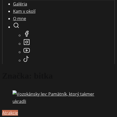
Galéria
Kam v okolí
O mne
Značka:
bitka
Atrakcie