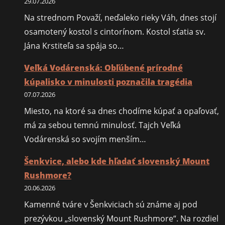
29.07.2026
Na strednom Považí, neďaleko rieky Váh, dnes stojí
osamotený kostol s cintorínom. Kostol sťatia sv.
Jána Krstiteľa sa spája so…
Veľká Vodárenská: Obľúbené prírodné
kúpalisko v minulosti poznačila tragédia
07.07.2026
Miesto, na ktoré sa dnes chodíme kúpať a opaľovať,
má za sebou temnú minulosť. Tajch Veľká
Vodárenská so svojím menším…
Šenkvice, alebo kde hľadať slovenský Mount
Rushmore?
20.06.2026
Kamenné tváre v Šenkviciach sú známe aj pod
prezývkou „slovenský Mount Rushmore“. Na rozdiel