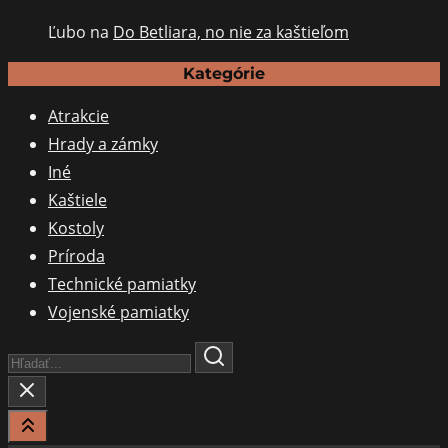
Ľubo
na
Do Betliara, no nie za kaštieľom
Kategórie
Atrakcie
Hrady a zámky
Iné
Kaštiele
Kostoly
Príroda
Technické pamiatky
Vojenské pamiatky
Search
Here...