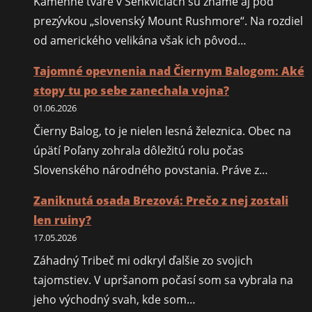
Kamenné tváre v Šenkviciach sú známe aj pod
prezývkou „slovenský Mount Rushmore“. Na rozdiel
od amerického velikána však ich pôvod…
Tajomné opevnenia nad Čiernym Balogom: Aké
stopy tu po sebe zanechala vojna?
01.06.2026
Čierny Balog, to je nielen lesná železnica. Obec na
úpätí Poľany zohrala dôležitú rolu počas
Slovenského národného povstania. Práve z…
Zaniknutá osada Brezová: Prečo z nej zostali
len ruiny?
17.05.2026
Záhadný Tribeč mi odkryl ďalšie zo svojich
tajomstiev. V upršanom počasí som sa vybrala na
jeho východný svah, kde som…