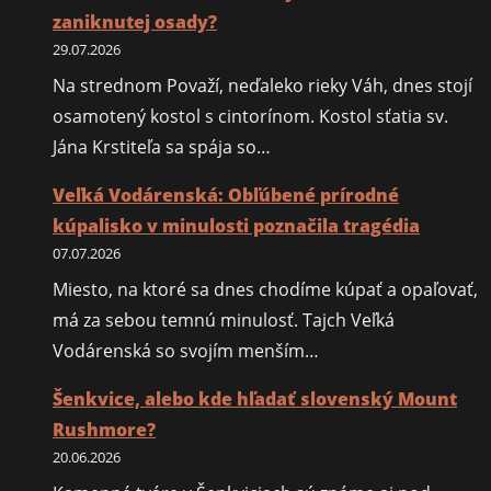
duchov
zaniknutej osady?
29.07.2026
Na strednom Považí, neďaleko rieky Váh, dnes stojí
osamotený kostol s cintorínom. Kostol sťatia sv.
Jána Krstiteľa sa spája so…
Veľká Vodárenská: Obľúbené prírodné
kúpalisko v minulosti poznačila tragédia
07.07.2026
Miesto, na ktoré sa dnes chodíme kúpať a opaľovať,
má za sebou temnú minulosť. Tajch Veľká
Vodárenská so svojím menším…
Šenkvice, alebo kde hľadať slovenský Mount
Rushmore?
20.06.2026