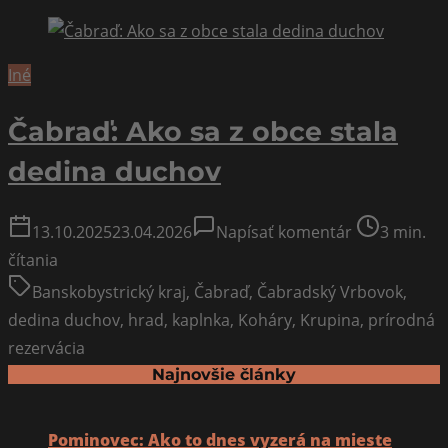
Iné
Čabraď: Ako sa z obce stala
dedina duchov
on
Post
13.10.2025
23.04.2026
Napísať komentár
3 min.
Čabraď:
read
čítania
Ako
time
Banskobystrický kraj
,
Čabraď
,
Čabradský Vrbovok
,
sa
dedina duchov
,
hrad
,
kaplnka
,
Koháry
,
Krupina
,
prírodná
z
rezervácia
obce
Najnovšie články
stala
dedina
Pominovec: Ako to dnes vyzerá na mieste