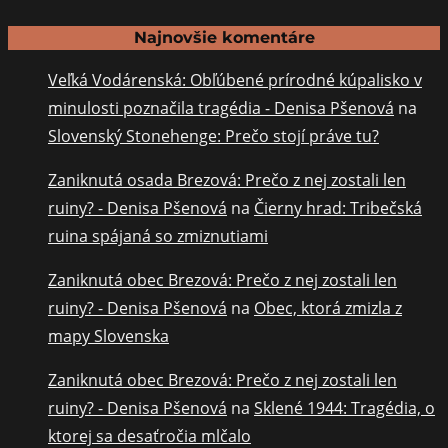
Najnovšie komentáre
Veľká Vodárenská: Obľúbené prírodné kúpalisko v
minulosti poznačila tragédia - Denisa Pšenová
na
Slovenský Stonehenge: Prečo stojí práve tu?
Zaniknutá osada Brezová: Prečo z nej zostali len
ruiny? - Denisa Pšenová
na
Čierny hrad: Tribečská
ruina spájaná so zmiznutiami
Zaniknutá obec Brezová: Prečo z nej zostali len
ruiny? - Denisa Pšenová
na
Obec, ktorá zmizla z
mapy Slovenska
Zaniknutá obec Brezová: Prečo z nej zostali len
ruiny? - Denisa Pšenová
na
Sklené 1944: Tragédia, o
ktorej sa desaťročia mlčalo