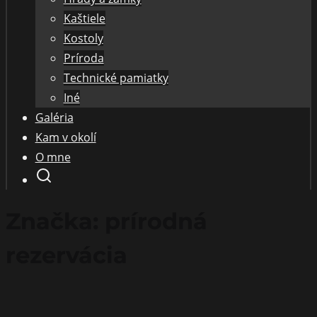
Kaštiele
Kostoly
Príroda
Technické pamiatky
Iné
Galéria
Kam v okolí
O mne
Značka:
prírodná
rezervácia