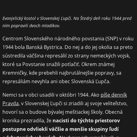
Evanjelický kostol v Slovenskej Ľupči. Na Štedrý deň roku 1944 pred
ním popravili dvoch mladíkov.
Centrom Slovenského národného povstania (SNP) v roku
1944 bola Banská Bystrica. Do nej a do jej okolia sa preto
sústredila väčšina represálií zo strany nemeckých vojsk,
ktoré sa Povstanie snažili potlačiť. Okrem známej
Kremničky, kde prebehli najbrutálnejšie popravy, sa
represáliám nevyhla ani obec Slovenská Ľupča.
Nemci sa v obci usadili v októbri 1944. Ako
píše denník
Pravda
, v Slovenskej Ľupči si zriadili aj svoje veliteľstvo,
hovorí sa o budove bývalej meštiackej školy. Obecná
kronika prezradila, že
nacisti do týchto priestorov
postupne odvliekli väčšie a menšie skupiny ľudí