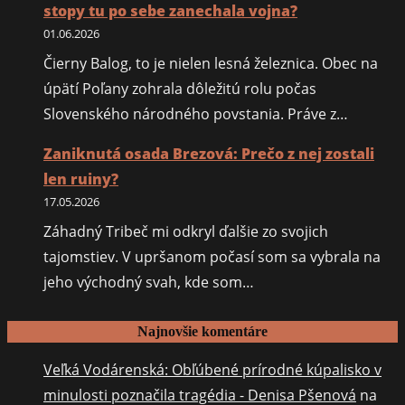
stopy tu po sebe zanechala vojna?
01.06.2026
Čierny Balog, to je nielen lesná železnica. Obec na
úpätí Poľany zohrala dôležitú rolu počas
Slovenského národného povstania. Práve z…
Zaniknutá osada Brezová: Prečo z nej zostali
len ruiny?
17.05.2026
Záhadný Tribeč mi odkryl ďalšie zo svojich
tajomstiev. V upršanom počasí som sa vybrala na
jeho východný svah, kde som…
Najnovšie komentáre
Veľká Vodárenská: Obľúbené prírodné kúpalisko v
minulosti poznačila tragédia - Denisa Pšenová
na