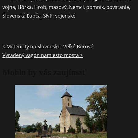
post
vojna
,
Hôrka
,
Hrob
,
masový
,
Nemci
,
pomník
,
povstanie
,
on:
Slovenská Ľupča
,
SNP
,
vojenské
<
Meteority na Slovensku: Veľké Borové
Posts
Vyradený vagón namiesto mosta
>
navigation
Mohlo by vás zaujímať