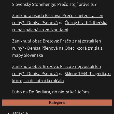
Slovenský Stonehenge: Prečo stojí práve tu?
Zaniknutá osada Brezová: Prečo z nej zostali len
ruiny? - Denisa Pšenová
na
Čierny hrad: Tribečská
ruina spájaná so zmiznutiami
Zaniknutá obec Brezová: Prečo z nej zostali len
ruiny? - Denisa Pšenová
na
Obec, ktorá zmizla z
mapy Slovenska
Zaniknutá obec Brezová: Prečo z nej zostali len
ruiny? - Denisa Pšenová
na
Sklené 1944: Tragédia, o
ktorej sa desaťročia mlčalo
Ľubo
na
Do Betliara, no nie za kaštieľom
Kategórie
Atrakcie