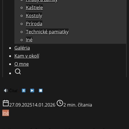
Kaštiele
Kostoly
Príroda
Technické pamiatky
Iné
Galéria
Kam v okolí
O mne
Čítať
Post
27.09.2025
14.01.2026
2 min. čítania
read
Iné
time