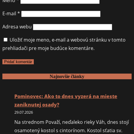
Meno
*
E-mail
*
Adresa webu
Uložiť moje meno, e-mail a webovú stránku v tomto
prehliadači pre moje budúce komentáre.
Najnovšie články
Pominovec: Ako to dnes vyzerá na mieste
zaniknutej osady?
29.07.2026
Na strednom Považí, neďaleko rieky Váh, dnes stojí
osamotený kostol s cintorínom. Kostol sťatia sv.