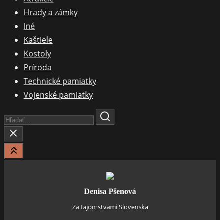
Hrady a zámky
Iné
Kaštiele
Kostoly
Príroda
Technické pamiatky
Vojenské pamiatky
Search
Here...
Denisa Pšenová
Za tajomstvami Slovenska