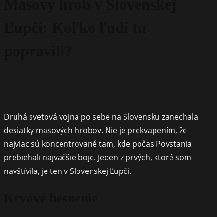
Masový hrob v Slovenskej
Ľupči: Koľko ľudí tu
popravili?
Druhá svetová vojna po sebe na Slovensku zanechala
desiatky masových hrobov. Nie je prekvapením, že
najviac sú koncentrované tam, kde počas Povstania
prebiehali najväčšie boje. Jeden z prvých, ktoré som
navštívila, je ten v Slovenskej Ľupči.
Krvavé besnenie