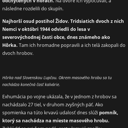
odchytených v horách.
Na dvore ich vypočúvali, a
následne rozdelili do skupín.
Najhorší osud postihol Židov. Tridsiatich dvoch z nich
Nemci v októbri 1944 odviedli do lesa v
severovýchodnej časti obce, dnes známeho ako
Hôrka.
Tam ich hromadne popravili a ich telá zakopali do
dvoch hrobov.
Hôrka nad Slovenskou Ľupčou. Okrem masového hrobu sa tu
nachádza konečná časť kalvárie.
Exhumácia po vojne ukázala, že v jednom z hrobov sa
nachádzalo 27 tiel, v druhom zvyšných päť. Ako
spomienka na túto krvavú udalosť dnes slúži
pomník,
ktorý sa nachádza na mieste masového hrobu.