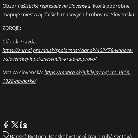
Obzor
Fašistické represálie na Slovensku
, ktorá podrobne
mapuje miesta aj ďalších masových hrobov na Slovensku.
ZDROJE:
Článok Pravda:
https://zurnal.pravda.sk/spolocnost/clanok/402476-vianoce-
v-slovenskej-lupci-znesvatila-kruta-poprava/
Matica slovenská:
https://matica.sk/jubilejny-haj-rcs-1918-
1928-na-horke/
Share
this
Banská Bystrica
,
Banskobystrický kraj
,
druhá svetová