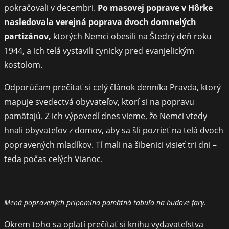
pokračovali v decembri.
Po masovej poprave v Hôrke
nasledovala verejná poprava dvoch domnelých
partizánov,
ktorých Nemci obesili na Štedrý deň roku
1944, a ich telá vystavili cynicky pred evanjelickým
kostolom.
Odporúčam prečítať si celý
článok denníka Pravda
, ktorý
mapuje svedectvá obyvateľov, ktorí si na popravu
pamätajú. Z ich výpovedí dnes vieme, že Nemci vtedy
hnali obyvateľov z domov, aby sa šli pozrieť na telá dvoch
popravených mladíkov. Tí mali na šibenici visieť tri dni –
teda počas celých Vianoc.
Mená popravených pripomína pamätná tabuľa na budove fary.
Okrem toho sa oplatí prečítať si knihu vydavateľstva