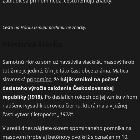
Zablúdiť sa pri ňom nedá, cestu lemujú značky.
Cestu na Hôrku lemujú pochmúrne značky.
Mystická Hôrka
Samotnú Hôrku som už navštívila viackrát, masový hrob
totiž nie je jediné, čím je táto časť obce známa. Matica
slovenská
pripomína
, že
hájik vznikol na počesť
desiateho výročia založenia Československej
republiky (1918).
Po desiatich rokoch od jej vzniku v ňom
nadšenci vysadili borovicu čiernu, ktorá mala v južnej
časti vytvoriť letopočet
„1928“
.
V areáli dnes nájdete okrem spomínaného pomníka na
masovom hrobe aj betónový dvojkríž s označením 10.