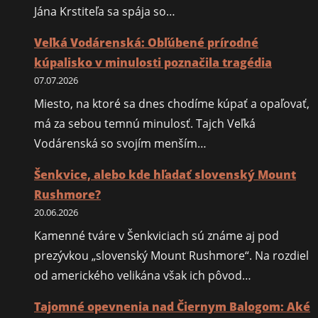
Jána Krstiteľa sa spája so…
Veľká Vodárenská: Obľúbené prírodné
kúpalisko v minulosti poznačila tragédia
07.07.2026
Miesto, na ktoré sa dnes chodíme kúpať a opaľovať,
má za sebou temnú minulosť. Tajch Veľká
Vodárenská so svojím menším…
Šenkvice, alebo kde hľadať slovenský Mount
Rushmore?
20.06.2026
Kamenné tváre v Šenkviciach sú známe aj pod
prezývkou „slovenský Mount Rushmore“. Na rozdiel
od amerického velikána však ich pôvod…
Tajomné opevnenia nad Čiernym Balogom: Aké