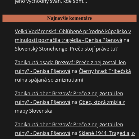
jeho východný svah, kde som…
Najnovšie komentáre
Veľká Vodárenská: Obľúbené prírodné kúpalisko v
minulosti poznačila tragédia - Denisa Pšenová
na
Slovenský Stonehenge: Prečo stojí práve tu?
Zaniknutá osada Brezová: Prečo z nej zostali len
ruiny? - Denisa Pšenová
na
Čierny hrad: Tribečská
ruina spájaná so zmiznutiami
Zaniknutá obec Brezová: Prečo z nej zostali len
ruiny? - Denisa Pšenová
na
Obec, ktorá zmizla z
mapy Slovenska
Zaniknutá obec Brezová: Prečo z nej zostali len
ruiny? - Denisa Pšenová
na
Sklené 1944: Tragédia, o