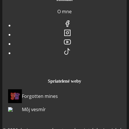
O mne
Spriatelené weby
Forgotten mines
Môj vesmír