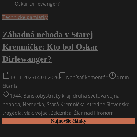
Technické pamiatky
Záhadná nehoda v Starej
Kremničke: Kto bol Oskar
Dirlewanger?
on
Post
13.11.2025
14.01.2026
Napísať komentár
4 min.
Záhadná
read
čítania
nehoda
time
1944
,
Banskobystrický kraj
,
druhá svetová vojna
,
v
nehoda
,
Nemecko
,
Stará Kremnička
,
stredné Slovensko
,
Starej
tragédia
,
vlak
,
vojaci
,
železnica
,
Žiar nad Hronom
Kremničke:
Najnovšie články
Kto
bol