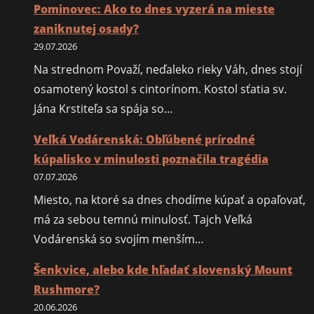
Pominovec: Ako to dnes vyzerá na mieste
Oskar
zaniknutej osady?
Dirlewanger
29.07.2026
Na strednom Považí, neďaleko rieky Váh, dnes stojí
osamotený kostol s cintorínom. Kostol sťatia sv.
Jána Krstiteľa sa spája so…
Veľká Vodárenská: Obľúbené prírodné
kúpalisko v minulosti poznačila tragédia
07.07.2026
Miesto, na ktoré sa dnes chodíme kúpať a opaľovať,
má za sebou temnú minulosť. Tajch Veľká
Vodárenská so svojím menším…
Šenkvice, alebo kde hľadať slovenský Mount
Rushmore?
20.06.2026