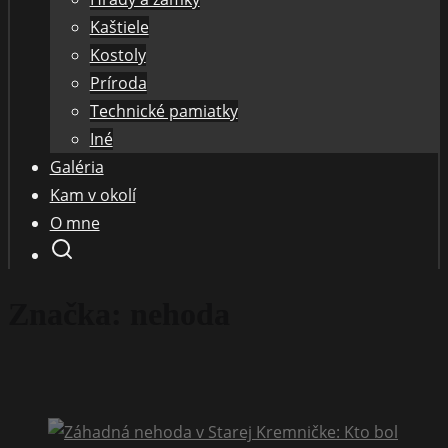
Kaštiele
Kostoly
Príroda
Technické pamiatky
Iné
Galéria
Kam v okolí
O mne
Značka:
nehoda