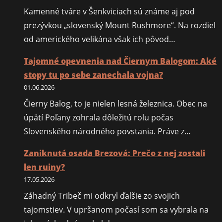
Kamenné tváre v Šenkviciach sú známe aj pod
prezývkou „slovenský Mount Rushmore“. Na rozdiel
od amerického velikána však ich pôvod…
Tajomné opevnenia nad Čiernym Balogom: Aké
stopy tu po sebe zanechala vojna?
01.06.2026
Čierny Balog, to je nielen lesná železnica. Obec na
úpätí Poľany zohrala dôležitú rolu počas
Slovenského národného povstania. Práve z…
Zaniknutá osada Brezová: Prečo z nej zostali
len ruiny?
17.05.2026
Záhadný Tribeč mi odkryl ďalšie zo svojich
tajomstiev. V upršanom počasí som sa vybrala na