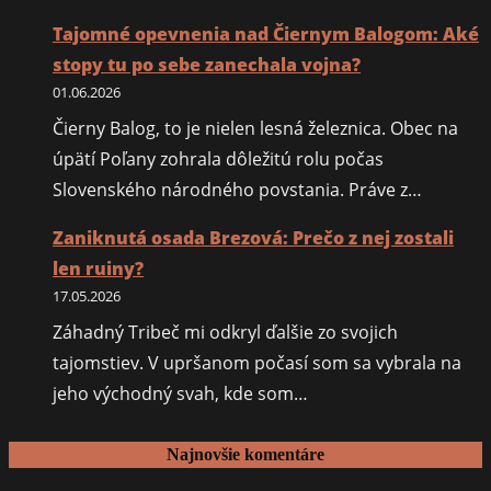
Tajomné opevnenia nad Čiernym Balogom: Aké
stopy tu po sebe zanechala vojna?
01.06.2026
Čierny Balog, to je nielen lesná železnica. Obec na
úpätí Poľany zohrala dôležitú rolu počas
Slovenského národného povstania. Práve z…
Zaniknutá osada Brezová: Prečo z nej zostali
len ruiny?
17.05.2026
Záhadný Tribeč mi odkryl ďalšie zo svojich
tajomstiev. V upršanom počasí som sa vybrala na
jeho východný svah, kde som…
Najnovšie komentáre