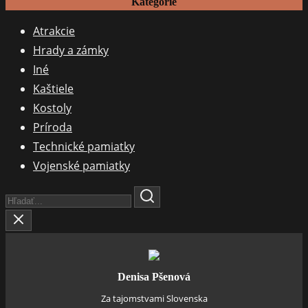
Kategórie
Atrakcie
Hrady a zámky
Iné
Kaštiele
Kostoly
Príroda
Technické pamiatky
Vojenské pamiatky
Search
Here...
Denisa Pšenová
Za tajomstvami Slovenska