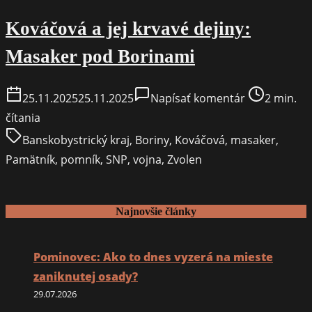
Kováčová a jej krvavé dejiny:
Masaker pod Borinami
on
Post
25.11.2025
25.11.2025
Napísať komentár
2 min.
Kováčová
read
čítania
a
time
Banskobystrický kraj
,
Boriny
,
Kováčová
,
masaker
,
jej
Pamätník
,
pomník
,
SNP
,
vojna
,
Zvolen
krvavé
dejiny:
Masaker
Najnovšie články
pod
Borinami
Pominovec: Ako to dnes vyzerá na mieste
zaniknutej osady?
29.07.2026