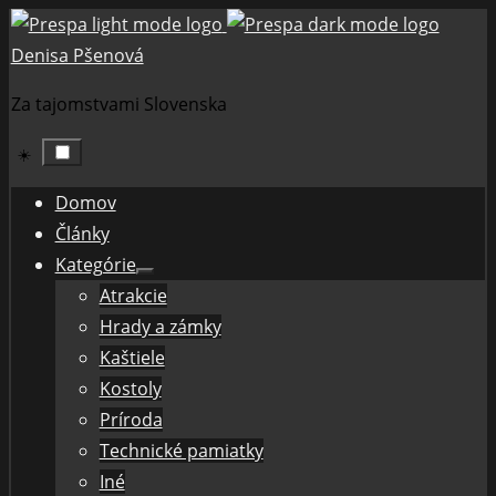
Skip
to
Denisa Pšenová
content
Za tajomstvami Slovenska
☀️
Domov
Články
Kategórie
Show
Atrakcie
sub
menu
Hrady a zámky
Kaštiele
Kostoly
Príroda
Technické pamiatky
Iné