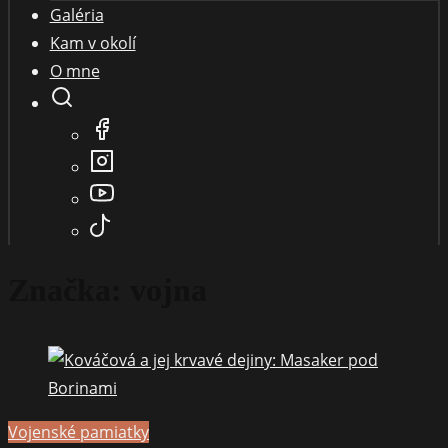
Galéria
Kam v okolí
O mne
Značka:
vojna
Vojenské pamiatky