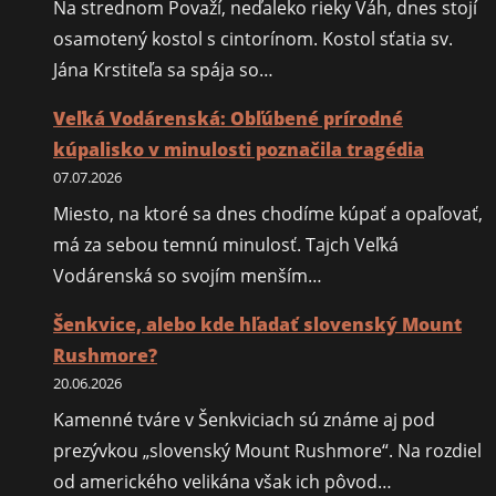
Na strednom Považí, neďaleko rieky Váh, dnes stojí
osamotený kostol s cintorínom. Kostol sťatia sv.
Jána Krstiteľa sa spája so…
Veľká Vodárenská: Obľúbené prírodné
kúpalisko v minulosti poznačila tragédia
07.07.2026
Miesto, na ktoré sa dnes chodíme kúpať a opaľovať,
má za sebou temnú minulosť. Tajch Veľká
Vodárenská so svojím menším…
Šenkvice, alebo kde hľadať slovenský Mount
Rushmore?
20.06.2026
Kamenné tváre v Šenkviciach sú známe aj pod
prezývkou „slovenský Mount Rushmore“. Na rozdiel
od amerického velikána však ich pôvod…