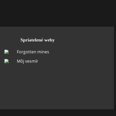
Spriatelené weby
Forgotten mines
Môj vesmír