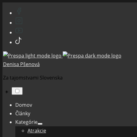
Skip
to
content
Denisa Pšenová
Za tajomstvami Slovenska
☀️
Domov
Články
Kategórie
Show
Atrakcie
sub
menu