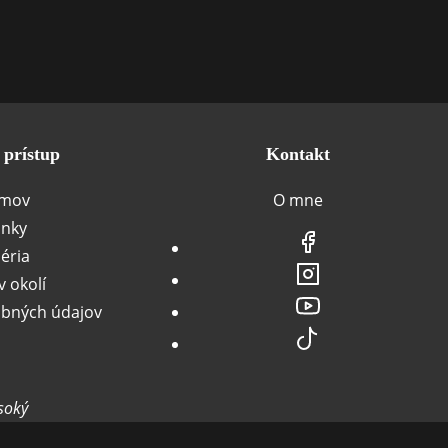
 prístup
Kontakt
mov
O mne
ánky
éria
 okolí
bných údajov
soký