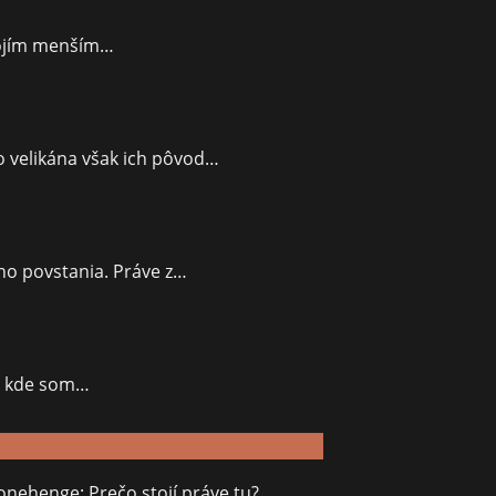
vojím menším…
 velikána však ich pôvod…
ého povstania. Práve z…
h, kde som…
onehenge: Prečo stojí práve tu?