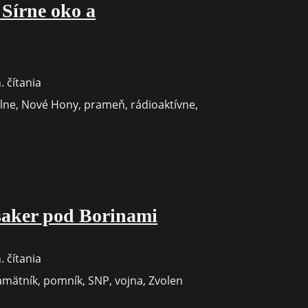
 Sírne oko a
. čítania
lne
,
Nové Hony
,
prameň
,
rádioaktívne
,
h:
saker pod Borinami
ívne
. čítania
á
amätník
,
pomník
,
SNP
,
vojna
,
Zvolen