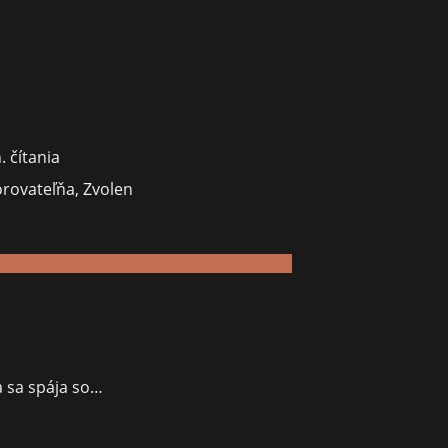
i
. čítania
rovateľňa
,
Zvolen
teľne
a sa spája so…