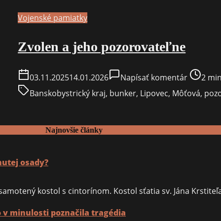
jej
krvavé
Vojenské pamiatky
dejiny:
Zvolen a jeho pozorovateľne
Masaker
pod
Borinam
on
Post
03.11.2025
14.01.2026
Napísať komentár
2 min
Zvolen
read
Banskobystrický kraj
,
bunker
,
Lipovec
,
Môťová
,
pozo
a
time
jeho
pozorova
Najnovšie články
nutej osady?
amotený kostol s cintorínom. Kostol sťatia sv. Jána Krstiteľ
v minulosti poznačila tragédia