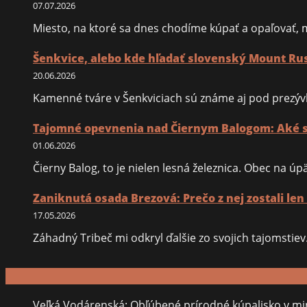
07.07.2026
Miesto, na ktoré sa dnes chodíme kúpať a opaľovať,
Šenkvice, alebo kde hľadať slovenský Mount R
20.06.2026
Kamenné tváre v Šenkviciach sú známe aj pod prezýv
Tajomné opevnenia nad Čiernym Balogom: Aké st
01.06.2026
Čierny Balog, to je nielen lesná železnica. Obec na 
Zaniknutá osada Brezová: Prečo z nej zostali len
17.05.2026
Záhadný Tribeč mi odkryl ďalšie zo svojich tajomsti
Veľká Vodárenská: Obľúbené prírodné kúpalisko v min