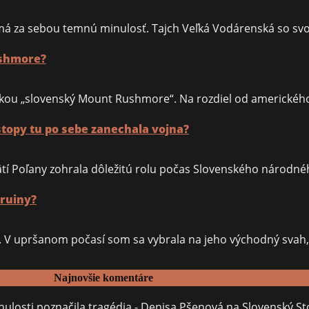
 má za sebou temnú minulosť. Tajch Veľká Vodárenská so s
ushmore?
kou „slovenský Mount Rushmore“. Na rozdiel od amerického
opy tu po sebe zanechala vojna?
úpätí Poľany zohrala dôležitú rolu počas Slovenského národn
 ruiny?
ev. V upršanom počasí som sa vybrala na jeho východný sva
Najnovšie komentáre
ulosti poznačila tragédia - Denisa Pšenová
na
Slovenský St