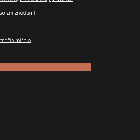
 so zmiznutiami
aťročia mlčalo