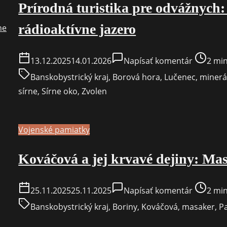
Prírodná turistika pre odvážnych:
rádioaktívne jazero
on
Post
13.12.2025
14.01.2026
Napísať komentár
2 min
Prírodná
read
Banskobystrický kraj
,
Borová hora
,
Lučenec
,
minerá
turistika
time
sírne
,
Sírne oko
,
Zvolen
pre
odvážnyc
Sírne
Vojenské pamiatky
oko
Kováčová a jej krvavé dejiny: Ma
a
rádioakt
jazero
on
Post
25.11.2025
25.11.2025
Napísať komentár
2 min
Kováčov
read
Banskobystrický kraj
,
Boriny
,
Kováčová
,
masaker
,
P
a
time