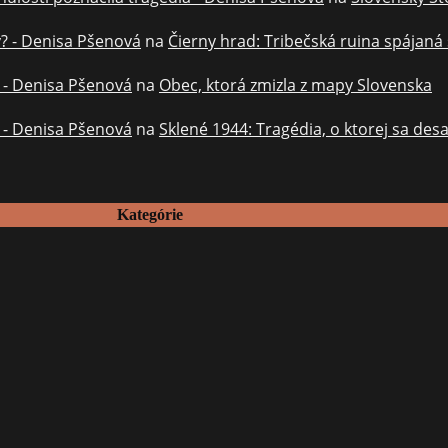
y? - Denisa Pšenová
na
Čierny hrad: Tribečská ruina spájaná
? - Denisa Pšenová
na
Obec, ktorá zmizla z mapy Slovenska
? - Denisa Pšenová
na
Sklené 1944: Tragédia, o ktorej sa des
Kategórie