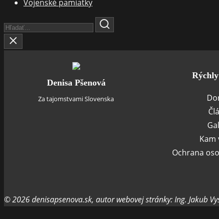
Vojenské pamiatky
Search
Here...
Rýchly
Denisa Pšenová
Do
Za tajomstvami Slovenska
Čl
Gal
Kam v
Ochrana oso
© 2026 denisapsenova.sk, autor webovej stránky: Ing. Jakub Vy