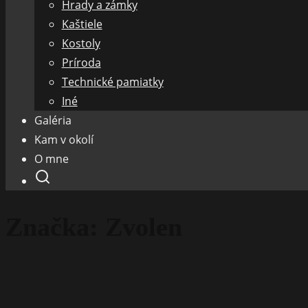
Hrady a zámky
Kaštiele
Kostoly
Príroda
Technické pamiatky
Iné
Galéria
Kam v okolí
O mne
Značka:
Zvolen