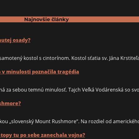
Krypta
a
cintorín
Najnovšie články
nutej osady?
amotený kostol s cintorínom. Kostol sťatia sv. Jána Krstiteľ
v minulosti poznačila tragédia
 má za sebou temnú minulosť. Tajch Veľká Vodárenská so s
ushmore?
kou „slovenský Mount Rushmore“. Na rozdiel od amerického
opy tu po sebe zanechala vojna?