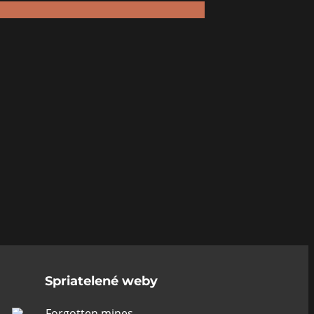
Spriatelené weby
Forgotten mines