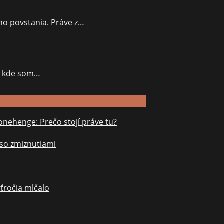
ého povstania. Práve z…
h, kde som…
onehenge: Prečo stojí práve tu?
 so zmiznutiami
aťročia mlčalo