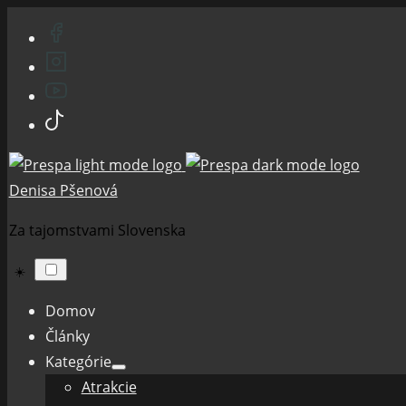
Skip
to
content
Denisa Pšenová
Za tajomstvami Slovenska
☀️
Domov
Články
Kategórie
Show
Atrakcie
sub
menu