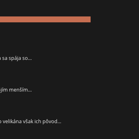
a sa spája so…
vojím menším…
 velikána však ich pôvod…