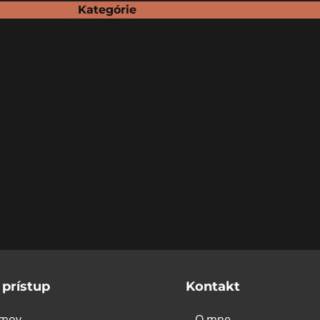
Kategórie
 prístup
Kontakt
mov
O mne