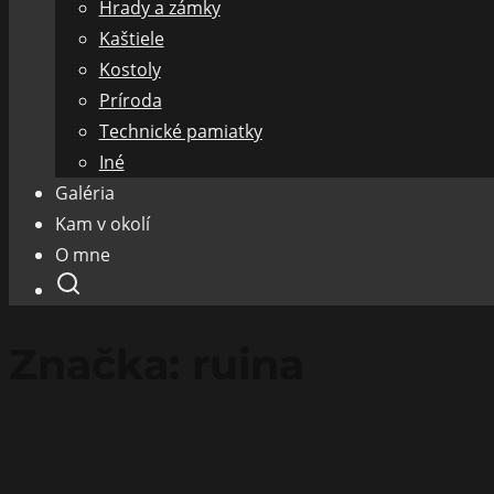
Hrady a zámky
Kaštiele
Kostoly
Príroda
Technické pamiatky
Iné
Galéria
Kam v okolí
O mne
Značka:
ruina