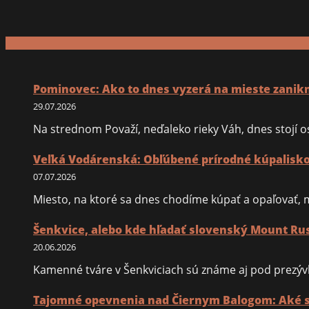
Pominovec: Ako to dnes vyzerá na mieste zanik
29.07.2026
Na strednom Považí, neďaleko rieky Váh, dnes stojí os
Veľká Vodárenská: Obľúbené prírodné kúpalisko 
07.07.2026
Miesto, na ktoré sa dnes chodíme kúpať a opaľovať,
Šenkvice, alebo kde hľadať slovenský Mount R
20.06.2026
Kamenné tváre v Šenkviciach sú známe aj pod prezýv
Tajomné opevnenia nad Čiernym Balogom: Aké st