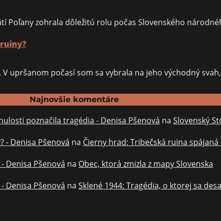
úpätí Poľany zohrala dôležitú rolu počas Slovenského národn
 ruiny?
ev. V upršanom počasí som sa vybrala na jeho východný sva
Najnovšie komentáre
ulosti poznačila tragédia - Denisa Pšenová
na
Slovenský St
y? - Denisa Pšenová
na
Čierny hrad: Tribečská ruina spájaná
? - Denisa Pšenová
na
Obec, ktorá zmizla z mapy Slovenska
? - Denisa Pšenová
na
Sklené 1944: Tragédia, o ktorej sa des