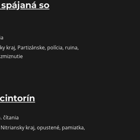
 spájaná so
ia
ky kraj
,
Partizánske
,
polícia
,
ruina
,
,
zmiznutie
cintorín
. čítania
vá
,
Nitriansky kraj
,
opustené
,
pamiatka
,