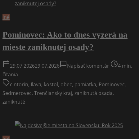
Iné
Pominovec: Ako to dnes vyzerá na
mieste zaniknutej osady?
on
Post
29.07.2026
29.07.2026
Napísať komentár
4 min.
Pominovec:
read
čítania
Ako
time
cintorín
,
Ilava
,
kostol
,
obec
,
pamiatka
,
Pominovec
,
to
Sedmerovec
,
Trenčiansky kraj
,
zaniknutá osada
,
dnes
zaniknuté
vyzerá
na
mieste
zaniknutej