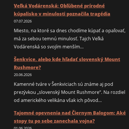
Veľká Vodárenská: Obľúbené prírodné
kúpalisko v minulosti poznačila tragédia
07.07.2026
Miesto, na ktoré sa dnes chodíme kúpať a opaľovať,
má za sebou temnú minulosť. Tajch Veľká
Vodárenská so svojím menším…
Šenkvice, alebo kde hľadať slovenský Mount
Rushmore?
20.06.2026
Kamenné tváre v Šenkviciach sú známe aj pod
prezývkou „slovenský Mount Rushmore“. Na rozdiel
od amerického velikána však ich pôvod…
Tajomné opevnenia nad Čiernym Balogom: Aké
stopy tu po sebe zanechala vojna?
01.06.2026