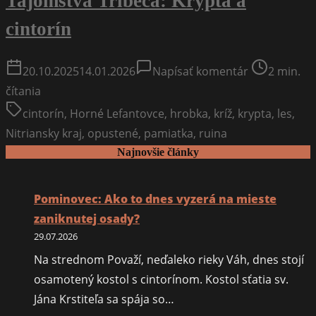
Tajomstvá Tribeča: Krypta a
cintorín
on
Post
20.10.2025
14.01.2026
Napísať komentár
2 min.
Tajomstvá
read
čítania
Tribeča:
time
cintorín
,
Horné Lefantovce
,
hrobka
,
kríž
,
krypta
,
les
,
Krypta
Nitriansky kraj
,
opustené
,
pamiatka
,
ruina
a
Najnovšie články
cintorín
Pominovec: Ako to dnes vyzerá na mieste
zaniknutej osady?
29.07.2026
Na strednom Považí, neďaleko rieky Váh, dnes stojí
osamotený kostol s cintorínom. Kostol sťatia sv.
Jána Krstiteľa sa spája so…