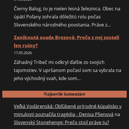
Čierny Balog, to je nielen lesná železnica. Obec na
úpätí Poľany zohrala dôležitú rolu počas
Slovenského národného povstania. Práve z…
Zaniknutá osada Brezová: Prečo z nej zostali
len ruiny?
17.05.2026
Záhadný Tribeč mi odkryl ďalšie zo svojich
tajomstiev. V upršanom počasí som sa vybrala na
jeho východný svah, kde som…
Najnovšie komentáre
Veľká Vodárenská: Obľúbené prírodné kúpalisko v
minulosti poznačila tragédia - Denisa Pšenová
na
Slovenský Stonehenge: Prečo stojí práve tu?