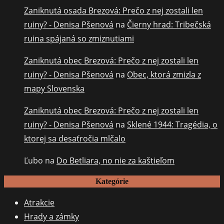
Zaniknutá osada Brezová: Prečo z nej zostali len
ruiny? - Denisa Pšenová
na
Čierny hrad: Tribečská
ruina spájaná so zmiznutiami
Zaniknutá obec Brezová: Prečo z nej zostali len
ruiny? - Denisa Pšenová
na
Obec, ktorá zmizla z
mapy Slovenska
Zaniknutá obec Brezová: Prečo z nej zostali len
ruiny? - Denisa Pšenová
na
Sklené 1944: Tragédia, o
ktorej sa desaťročia mlčalo
Ľubo
na
Do Betliara, no nie za kaštieľom
Kategórie
Atrakcie
Hrady a zámky