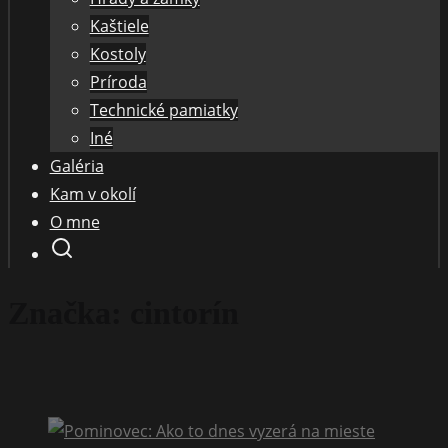
Kaštiele
Kostoly
Príroda
Technické pamiatky
Iné
Galéria
Kam v okolí
O mne
Značka:
cintorín