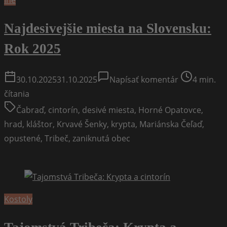
Iné
osady?
Najdesivejšie miesta na Slovensku:
Rok 2025
on
Post
30.10.2025
31.10.2025
Napísať komentár
4 min.
Najdesivejši
read
čítania
miesta
time
Čabraď
,
cintorín
,
desivé miesta
,
Horné Opatovce
,
na
hrad
,
kláštor
,
Krvavé Šenky
,
krypta
,
Mariánska Čeľaď
,
Slovensku:
opustené
,
Tribeč
,
zaniknutá obec
Rok
2025
Kostoly