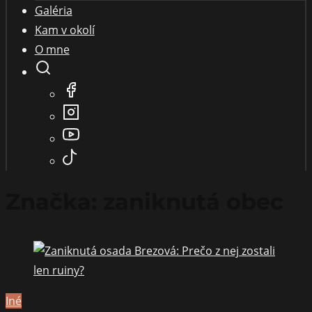
Galéria
Kam v okolí
O mne
Značka:
zaniknutá obec
Iné