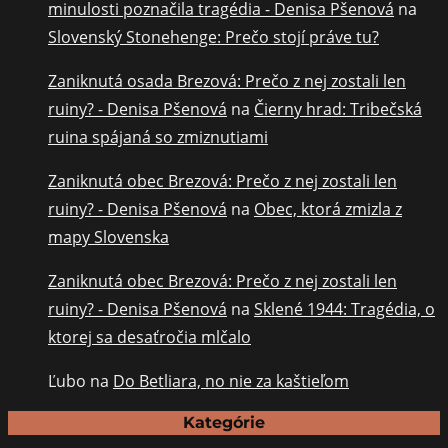
minulosti poznačila tragédia - Denisa Pšenová
na
Slovenský Stonehenge: Prečo stojí práve tu?
Zaniknutá osada Brezová: Prečo z nej zostali len
ruiny? - Denisa Pšenová
na
Čierny hrad: Tribečská
ruina spájaná so zmiznutiami
Zaniknutá obec Brezová: Prečo z nej zostali len
ruiny? - Denisa Pšenová
na
Obec, ktorá zmizla z
mapy Slovenska
Zaniknutá obec Brezová: Prečo z nej zostali len
ruiny? - Denisa Pšenová
na
Sklené 1944: Tragédia, o
ktorej sa desaťročia mlčalo
Ľubo
na
Do Betliara, no nie za kaštieľom
Kategórie