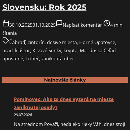
Slovensku: Rok 2025
on
Post
30.10.2025
31.10.2025
Napísať komentár
4 min.
Najdesivejši
read
čítania
miesta
time
Čabraď
,
cintorín
,
desivé miesta
,
Horné Opatovce
,
na
hrad
,
kláštor
,
Krvavé Šenky
,
krypta
,
Mariánska Čeľaď
,
Slovensku:
opustené
,
Tribeč
,
zaniknutá obec
Rok
2025
Najnovšie články
Pominovec: Ako to dnes vyzerá na mieste
zaniknutej osady?
29.07.2026
Na strednom Považí, neďaleko rieky Váh, dnes stojí