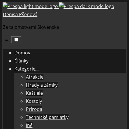
Skip
to
Denisa Pšenová
content
Za tajomstvami Slovenska
☀️
Domov
Články
Kategórie
Show
Atrakcie
sub
menu
Hrady a zámky
Kaštiele
Kostoly
Príroda
Technické pamiatky
Iné