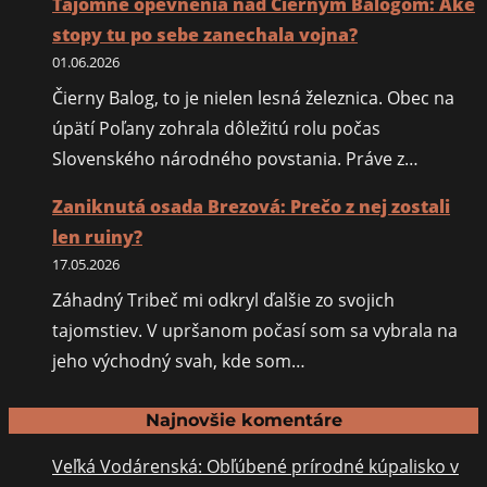
Tajomné opevnenia nad Čiernym Balogom: Aké
stopy tu po sebe zanechala vojna?
01.06.2026
Čierny Balog, to je nielen lesná železnica. Obec na
úpätí Poľany zohrala dôležitú rolu počas
Slovenského národného povstania. Práve z…
Zaniknutá osada Brezová: Prečo z nej zostali
len ruiny?
17.05.2026
Záhadný Tribeč mi odkryl ďalšie zo svojich
tajomstiev. V upršanom počasí som sa vybrala na
jeho východný svah, kde som…
Najnovšie komentáre
Veľká Vodárenská: Obľúbené prírodné kúpalisko v