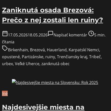
Zaniknutá osada Brezová:
Prečo z nej zostali len ruiny?
on
Post
17.05.2026
18.05.2026
Napísať komentár
5 min.
Zaniknutá
read
čítania
osada
time
Birkenhain
,
Brezová
,
Hauerland
,
Karpatskí Nemci
,
Brezová:
opustené
,
Partizánske
,
ruiny
,
Trenčiansky kraj
,
Tribeč
,
Prečo
urbex
,
Veľké Uherce
,
zaniknutá obec
z
nej
zostali
len
Iné
ruiny?
Najdesivejšie miesta na