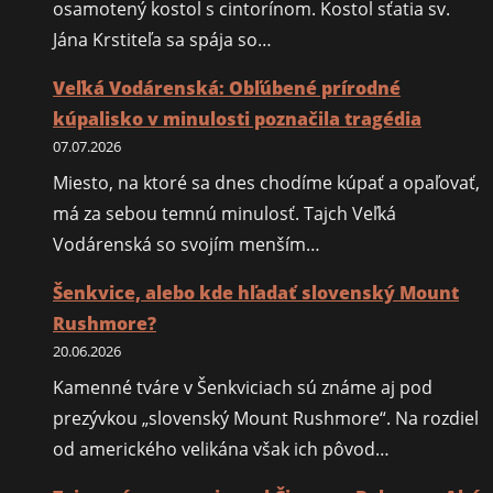
osamotený kostol s cintorínom. Kostol sťatia sv.
Jána Krstiteľa sa spája so…
Veľká Vodárenská: Obľúbené prírodné
kúpalisko v minulosti poznačila tragédia
07.07.2026
Miesto, na ktoré sa dnes chodíme kúpať a opaľovať,
má za sebou temnú minulosť. Tajch Veľká
Vodárenská so svojím menším…
Šenkvice, alebo kde hľadať slovenský Mount
Rushmore?
20.06.2026
Kamenné tváre v Šenkviciach sú známe aj pod
prezývkou „slovenský Mount Rushmore“. Na rozdiel
od amerického velikána však ich pôvod…