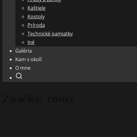
Kaštiele
Kostoly
Príroda
Technické pamiatky
Iné
Galéria
Kam v okolí
O mne
Značka:
ruiny