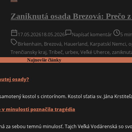
Zaniknutá osada Brezová: Prečo z n
on
Post
17.05.2026
18.05.2026
Napísať komentár
5 min
Zaniknut
read
Birkenhain
,
Brezová
,
Hauerland
,
Karpatskí Nemci
,
o
osada
time
Trenčiansky kraj
,
Tribeč
,
urbex
,
Veľké Uherce
,
zaniknut
Brezová:
Najnovšie články
Prečo
z
nutej osady?
nej
zostali
amotený kostol s cintorínom. Kostol sťatia sv. Jána Krstiteľ
len
ruiny?
v minulosti poznačila tragédia
 má za sebou temnú minulosť. Tajch Veľká Vodárenská so s