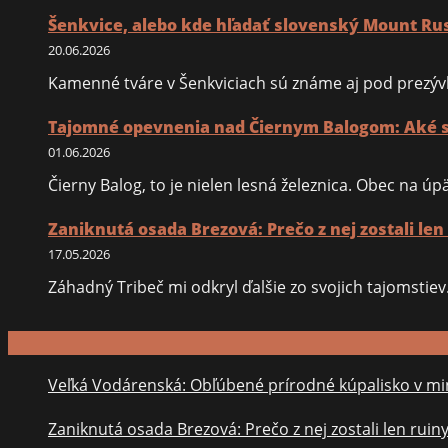
Šenkvice, alebo kde hľadať slovenský Mount R
20.06.2026
Kamenné tváre v Šenkviciach sú známe aj pod prezýv
Tajomné opevnenia nad Čiernym Balogom: Aké st
01.06.2026
Čierny Balog, to je nielen lesná železnica. Obec na 
Zaniknutá osada Brezová: Prečo z nej zostali len
17.05.2026
Záhadný Tribeč mi odkryl ďalšie zo svojich tajomsti
Veľká Vodárenská: Obľúbené prírodné kúpalisko v min
Zaniknutá osada Brezová: Prečo z nej zostali len ruin