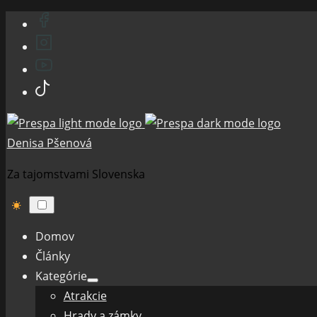
Skip
to
content
Denisa Pšenová
Za tajomstvami Slovenska
Domov
Články
Kategórie
Show
Atrakcie
sub
menu
Hrady a zámky