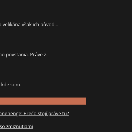
 velikána však ich pôvod…
ého povstania. Práve z…
h, kde som…
onehenge: Prečo stojí práve tu?
 so zmiznutiami