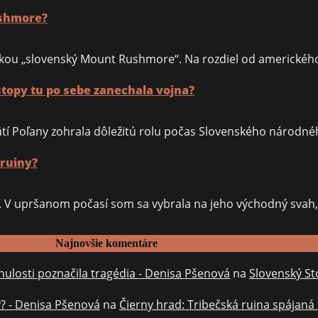
ushmore?
kou „slovenský Mount Rushmore“. Na rozdiel od amerického
opy tu po sebe zanechala vojna?
úpätí Poľany zohrala dôležitú rolu počas Slovenského národn
 ruiny?
ev. V upršanom počasí som sa vybrala na jeho východný sva
Najnovšie komentáre
ulosti poznačila tragédia - Denisa Pšenová
na
Slovenský St
y? - Denisa Pšenová
na
Čierny hrad: Tribečská ruina spájaná