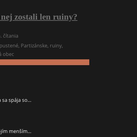
ej zostali len ruiny?
. čítania
á
pustené
,
Partizánske
,
ruiny
,
á obec
a sa spája so…
vojím menším…