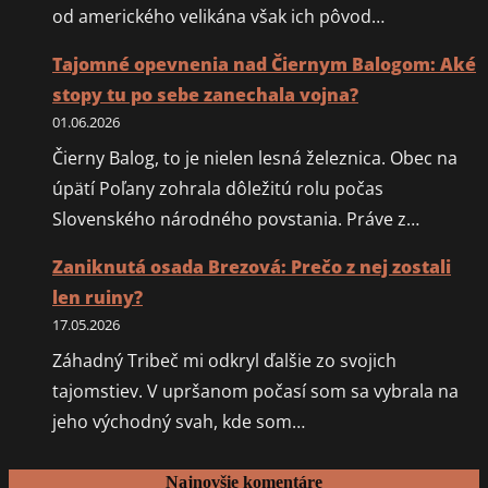
od amerického velikána však ich pôvod…
Tajomné opevnenia nad Čiernym Balogom: Aké
stopy tu po sebe zanechala vojna?
01.06.2026
Čierny Balog, to je nielen lesná železnica. Obec na
úpätí Poľany zohrala dôležitú rolu počas
Slovenského národného povstania. Práve z…
Zaniknutá osada Brezová: Prečo z nej zostali
len ruiny?
17.05.2026
Záhadný Tribeč mi odkryl ďalšie zo svojich
tajomstiev. V upršanom počasí som sa vybrala na
jeho východný svah, kde som…
Najnovšie komentáre