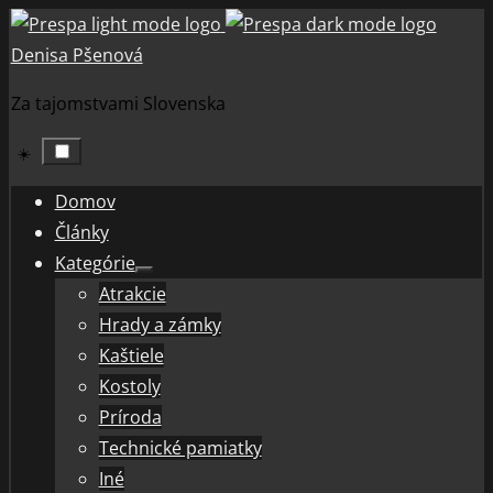
Skip
to
Denisa Pšenová
content
Za tajomstvami Slovenska
☀️
Domov
Články
Kategórie
Show
Atrakcie
sub
menu
Hrady a zámky
Kaštiele
Kostoly
Príroda
Technické pamiatky
Iné