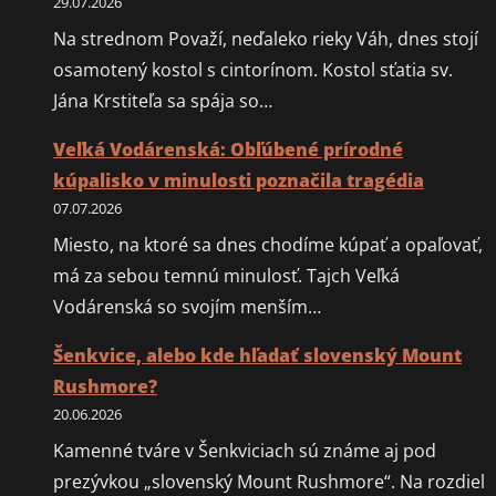
29.07.2026
Na strednom Považí, neďaleko rieky Váh, dnes stojí
osamotený kostol s cintorínom. Kostol sťatia sv.
Jána Krstiteľa sa spája so…
Veľká Vodárenská: Obľúbené prírodné
kúpalisko v minulosti poznačila tragédia
07.07.2026
Miesto, na ktoré sa dnes chodíme kúpať a opaľovať,
má za sebou temnú minulosť. Tajch Veľká
Vodárenská so svojím menším…
Šenkvice, alebo kde hľadať slovenský Mount
Rushmore?
20.06.2026
Kamenné tváre v Šenkviciach sú známe aj pod
prezývkou „slovenský Mount Rushmore“. Na rozdiel