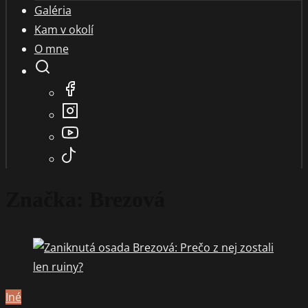
Galéria
Kam v okolí
O mne
Značka:
Brezová
Iné