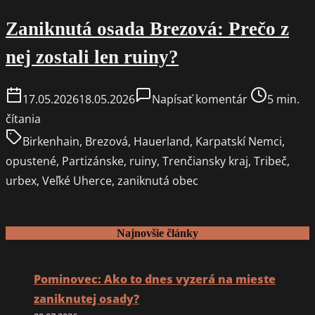
Zaniknutá osada Brezová: Prečo z
nej zostali len ruiny?
on
Post
17.05.2026
18.05.2026
Napísať komentár
5 min.
Zaniknutá
read
čítania
osada
time
Birkenhain
,
Brezová
,
Hauerland
,
Karpatskí Nemci
,
Brezová:
opustené
,
Partizánske
,
ruiny
,
Trenčiansky kraj
,
Tribeč
,
Prečo
urbex
,
Veľké Uherce
,
zaniknutá obec
z
nej
zostali
Najnovšie články
len
ruiny?
Pominovec: Ako to dnes vyzerá na mieste
zaniknutej osady?